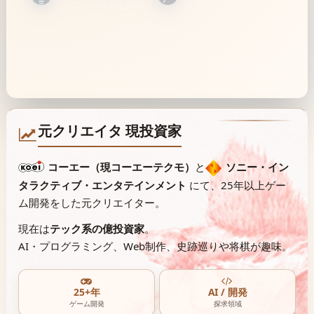
元クリエイタ 現投資家
コーエー（現コーエーテクモ）
と
ソニー・イン
タラクティブ・エンタテインメント
にて、
25年以上ゲー
ム開発をした元クリエイター。
現在は
テック系の億投資家
。
AI・プログラミング、Web制作、
史跡巡りや将棋が趣味。
25+年
AI / 開発
ゲーム開発
探求領域