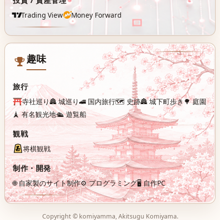
Trading View
Money Forward
趣味
旅行
寺社巡り
🏯 城巡り
🚄 国内旅行
🗺️ 史跡
🏯 城下町歩き
🌳 庭園
🗼 有名観光地
🛳️ 遊覧船
観戦
将棋観戦
制作・開発
🌐 自家製のサイト制作
⚙️ プログラミング
🖥️ 自作PC
Copyright ©
komiyamma
,
Akitsugu Komiyama
.