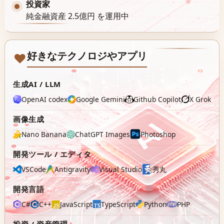
投資家
純金融資産 2.5億円 を運用中
好きなテクノロジやアプリ
生成AI / LLM
OpenAI codex
Google Gemini
Github Copilot
X Grok
画像生成
Nano Banana
ChatGPT Images
Photoshop
開発ツール / エディタ
VSCode
Antigravity
Visual Studio
秀丸
開発言語
C#
C++
JavaScript
TypeScript
Python
PHP
投資 / 資産管理