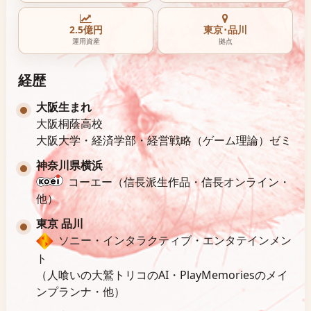
2.5億円
東京･品川
運用資産
拠点
経歴
大阪生まれ
大阪桐蔭高校
大阪大学・経済学部・経営戦略（ゲーム理論）ゼミ
神奈川県横浜
コーエー（信長派生作品・信長オンライン・
他）
東京 品川
ソニー・インタラクティブ・エンタテインメン
ト
（人喰いの大鷲トリコのAI・PlayMemoriesのメイ
ンプランナ・他）