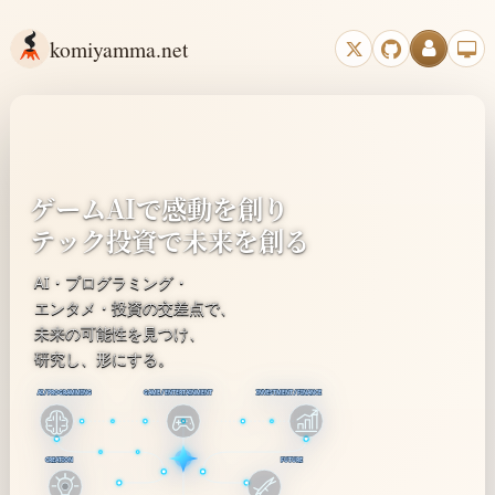
komiyamma.net
ゲームAIで感動を創り
テック投資で未来を創る
AI・プログラミング・
エンタメ・投資の交差点で、
未来の可能性を見つけ、
研究し、形にする。
AI / PROGRAMMING
GAME / ENTERTAINMENT
INVESTMENT / FINANCE
CREATION
FUTURE